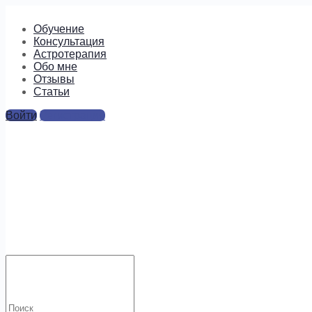
Обучение
Консультация
Астротерапия
Обо мне
Отзывы
Cтатьи
Войти
Регистрация
петух 2017
Ответы
Для отправки комментария вам необходимо
авторизоваться
.
Искать:
Будем на связи!