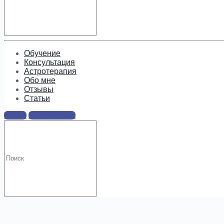
Подпишитесь, чтобы получать
информацию о предложениях и
новых курсах!
Обучение
Консультация
Астротерапия
Обо мне
Отзывы
Cтатьи
Войти
Регистрация
.
Искать: