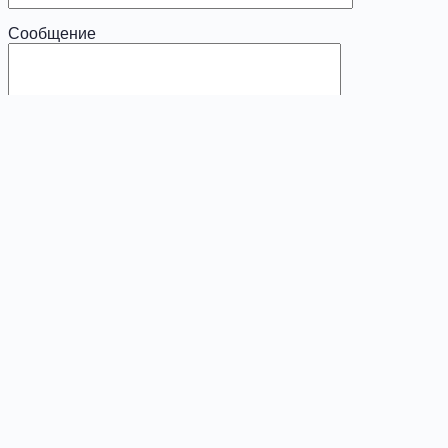
Сообщение
x
Диагностика
Ваше имя (обязательно)
Ваш e-mail (обязательно)