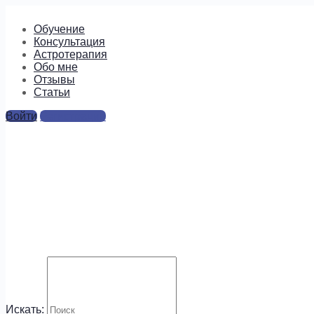
Обучение
Консультация
Астротерапия
Обо мне
Отзывы
Cтатьи
Войти
Регистрация
прашна астрология
вопроса
Ответы
Для отправки комментария вам необходимо
авторизоваться
.
Искать:
Будем на связи!