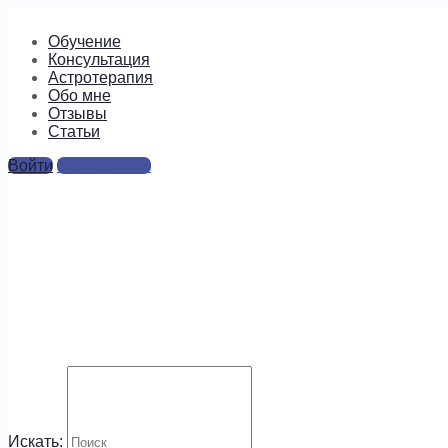
Обучение
Консультация
Астротерапия
Обо мне
Отзывы
Cтатьи
Войти
Регистрация
Транзиты планет в
сентябре 2017
Ответы
Для отправки комментария вам необходимо
авторизоваться
.
Будем на связи!
Искать: