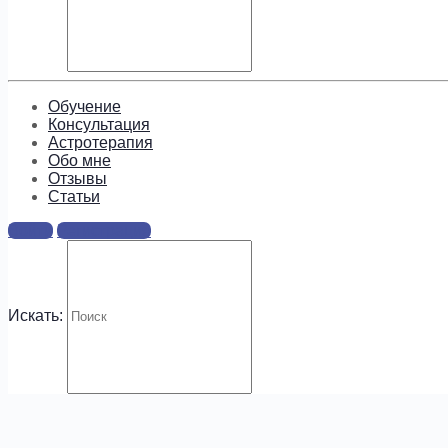
Подпишитесь, чтобы получать
информацию о предложениях
и новых курсах!
Обучение
Консультация
Астротерапия
Обо мне
Отзывы
Cтатьи
Войти
Регистрация
.
Искать: