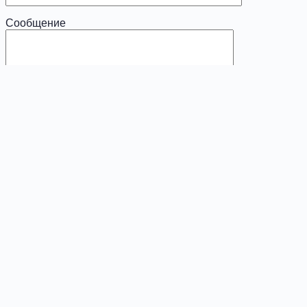
Сообщение
x
Диагностика
Ваше имя (обязательно)
Ваш e-mail (обязательно)