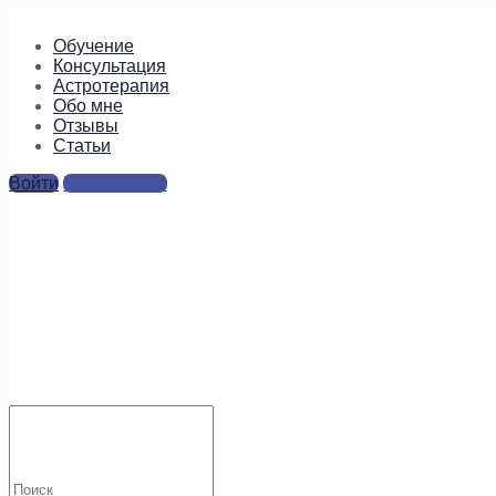
Обучение
Консультация
Астротерапия
Обо мне
Отзывы
Cтатьи
Войти
Регистрация
молитваоо
Ответы
Для отправки комментария вам необходимо
авторизоваться
.
Искать:
Будем на связи!