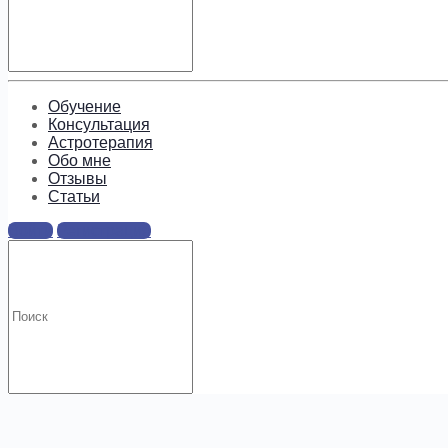
Подпишитесь, чтобы получать
информацию о предложениях и
новых курсах!
Обучение
Консультация
Астротерапия
Обо мне
Отзывы
Cтатьи
Войти
Регистрация
.
Искать: