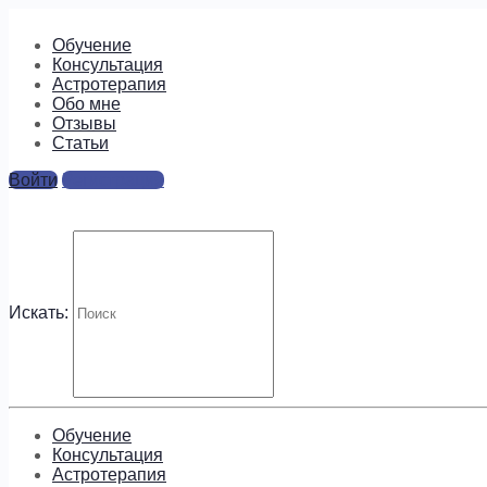
Обучение
Консультация
Астротерапия
Обо мне
Отзывы
Cтатьи
Войти
Регистрация
image-6
Ответы
Искать:
Для отправки комментария вам необходимо
авторизовать
Будем на связи!
Обучение
Консультация
Астротерапия
Подпишитесь, чтобы получать