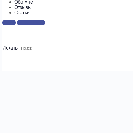
информацию о предложениях и
Обо мне
новых курсах!
Отзывы
Cтатьи
Войти
Регистрация
Искать:
.