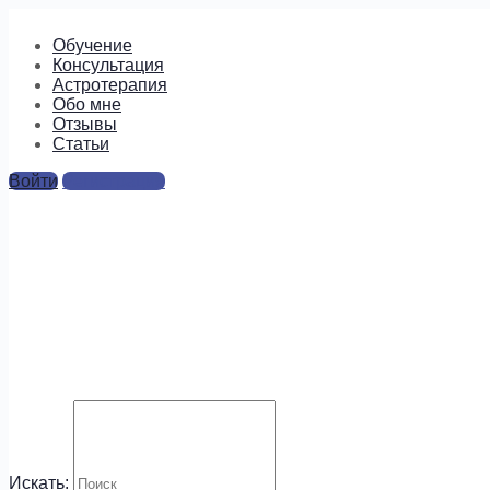
Обучение
Консультация
Астротерапия
Обо мне
Отзывы
Cтатьи
Войти
Регистрация
2
Ответы
Для отправки комментария вам необходимо
авторизоваться
.
Будем на связи!
Искать: