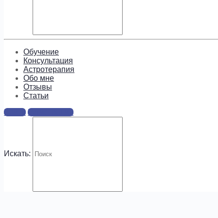
Подпишитесь, чтобы получать
информацию о предложениях и
новых курсах!
Обучение
Консультация
Астротерапия
Обо мне
Отзывы
Cтатьи
.
Войти
Регистрация
Искать: