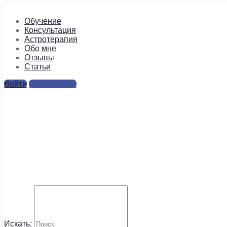
Обучение
Консультация
Астротерапия
Обо мне
Отзывы
Cтатьи
Войти
Регистрация
ст2
Ответы
Для отправки комментария вам необходимо
авторизоваться
.
Будем на связи!
Искать: