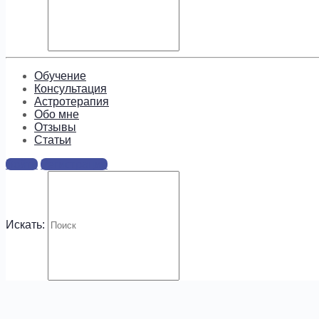
Подпишитесь, чтобы получать
информацию о предложениях и
новых курсах!
Обучение
Консультация
Астротерапия
Обо мне
Отзывы
Cтатьи
.
Войти
Регистрация
Искать: