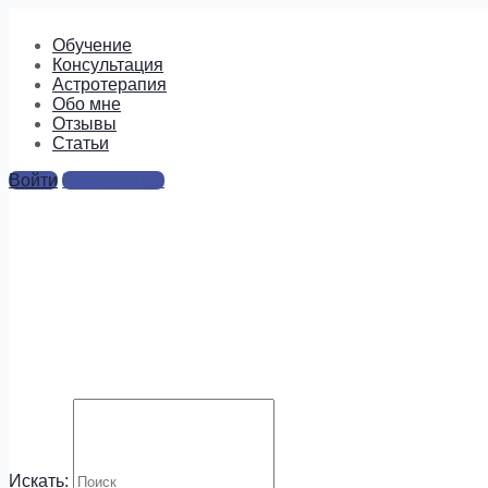
Обучение
Консультация
Астротерапия
Обо мне
Отзывы
Cтатьи
Войти
Регистрация
IMG_0359
Ответы
Для отправки комментария вам необходимо
авторизоваться
.
Будем на связи!
Искать: