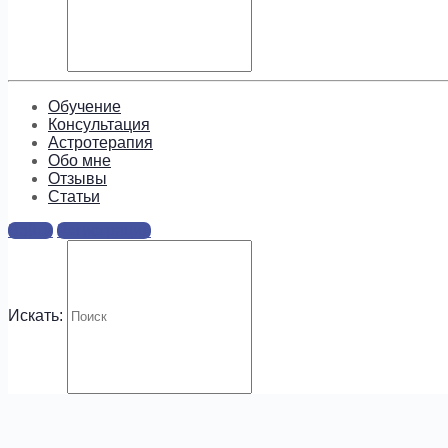
Подпишитесь, чтобы получать
информацию о предложениях и
новых курсах!
Обучение
Консультация
Астротерапия
Обо мне
Отзывы
Cтатьи
.
Войти
Регистрация
Искать: