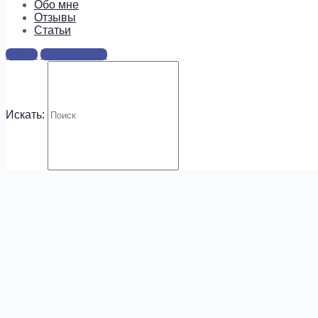
информацию о предложениях и
Обо мне
новых курсах!
Отзывы
Cтатьи
Войти
Регистрация
Искать:
.