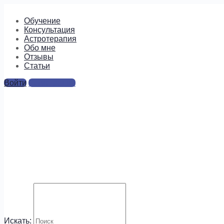
Обучение
Консультация
Астротерапия
Обо мне
Отзывы
Cтатьи
Войти
Регистрация
Самопознание и практики
Практики и рекомендации, помогающие познать себя,
гармонизировать свою жизнь, разрешить сложные
жизненные ситуации и просто стать счастливее.
[pt_view id=”9316f74vr6″]
Искать: