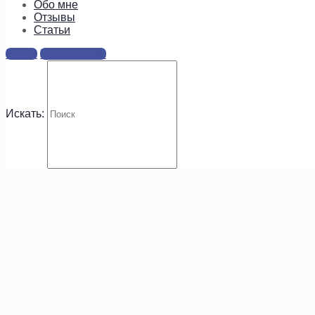
информацию о предложениях и
Обо мне
новых курсах!
Отзывы
Cтатьи
Войти
Регистрация
Искать:
.