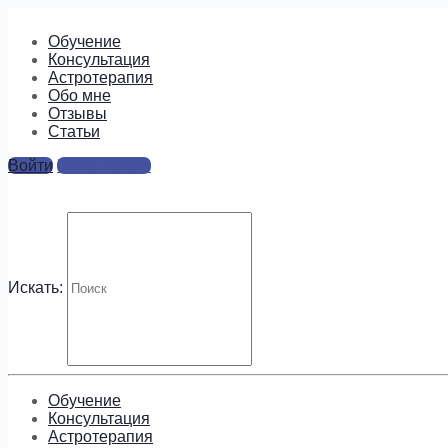
Обучение
Консультация
Астротерапия
Обо мне
Отзывы
Cтатьи
Войти
Регистрация
4
Ответы
Искать:
Для отправки комментария вам необходимо
авторизовать
Будем на связи!
Обучение
Консультация
Астротерапия
Подпишитесь, чтобы получать