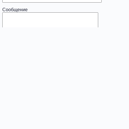
Сообщение
x
Диагностика
Ваше имя (обязательно)
Ваш e-mail (обязательно)