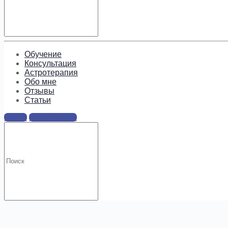
Подпишитесь, чтобы получать
информацию о предложениях и
новых курсах!
Обучение
Консультация
Астротерапия
Обо мне
Отзывы
Cтатьи
Войти
Регистрация
.
Искать: