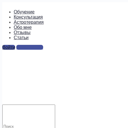
Обучение
Консультация
Астротерапия
Обо мне
Отзывы
Cтатьи
Войти
Регистрация
Анандамайи Ма гороскоп
Ответы
Для отправки комментария вам необходимо
авторизоваться
.
Искать:
Будем на связи!