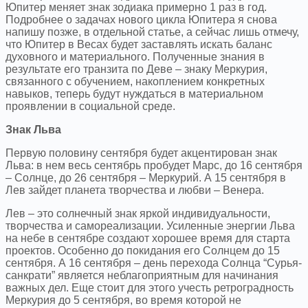
Юпитер меняет знак зодиака примерно 1 раз в год.
Подробнее о задачах нового цикла Юпитера я снова
напишу позже, в отдельной статье, а сейчас лишь отмечу,
что Юпитер в Весах будет заставлять искать баланс
духовного и материального. Полученные знания в
результате его транзита по Деве – знаку Меркурия,
связанного с обучением, накоплением конкретных
навыков, теперь будут нуждаться в материальном
проявлении в социальной среде.
Знак Льва
Первую половину сентября будет акцентирован знак
Льва: в нем весь сентябрь пробудет Марс, до 16 сентября
– Солнце, до 26 сентября – Меркурий. А 15 сентября в
Лев зайдет планета творчества и любви – Венера.
Лев – это солнечный знак яркой индивидуальности,
творчества и самореализации. Усиленные энергии Льва
на небе в сентябре создают хорошее время для старта
проектов. Особенно до покидания его Солнцем до 15
сентября. А 16 сентября – день перехода Солнца “Сурья-
санкрати” является неблагоприятным для начинания
важных дел. Еще стоит для этого учесть ретроградность
Меркурия до 5 сентября, во время которой не