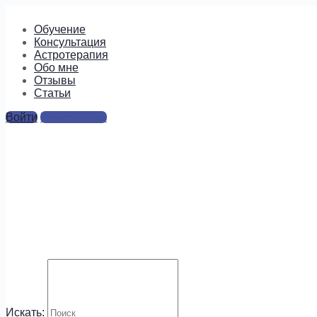
Обучение
Консультация
Астротерапия
Обо мне
Отзывы
Cтатьи
Войти
Регистрация
Оформление заказа
[woocommerce_checkout]
Будем на связи!
Подпишитесь, чтобы получать
информацию о предложениях и
новых курсах!
Искать: