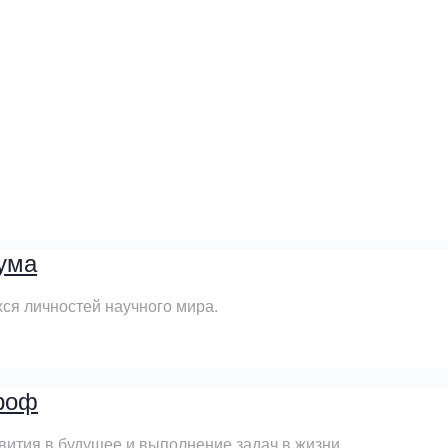
али трендом последних столетий нашего времени.
зыке небесных тел.
 ума
ся личностей научного мира.
Гроф
вития в будущее и выполнение задач в жизни.