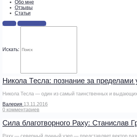
Обо мне
Отзывы
Развитие науки и стремительный технический прогресс ст
Cтатьи
Валерия
01.02.2017
Войти
Регистрация
0
комментариев
Мозг человека: таламус и Солнце
Искать:
Астрология – это древняя наука, исследующая жизнь на я
Валерия
01.01.2017
0
комментариев
Никола Тесла: познание за пределами
Никола Тесла — один из самый таинственных и выдающих
Валерия
13.11.2016
0
комментариев
Сила благотворного Раху: Станислав 
Раху — северный лунный узел — представляет вектор раз