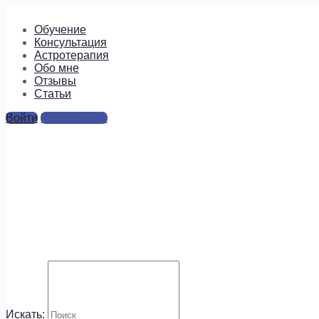
Обучение
Консультация
Астротерапия
Обо мне
Отзывы
Cтатьи
Войти
Регистрация
%d0%b4%d0%b5%d0%b2%
Ответы
Для отправки комментария вам необходимо
авторизоваться
.
Будем на связи!
Искать: