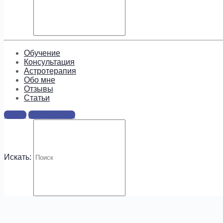
Подпишитесь, чтобы получать
информацию о предложениях и
новых курсах!
Обучение
Консультация
Астротерапия
Обо мне
Отзывы
Cтатьи
.
Войти
Регистрация
Искать: