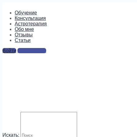
Обучение
Консультация
Астротерапия
Обо мне
Отзывы
Cтатьи
Войти
Регистрация
транзит Сатурна
Ответы
Для отправки комментария вам необходимо
авторизоваться
.
Будем на связи!
Искать: