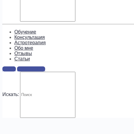
Подпишитесь, чтобы получать
информацию о предложениях и
новых курсах!
Обучение
Консультация
Астротерапия
Обо мне
Отзывы
Cтатьи
.
Войти
Регистрация
Искать: