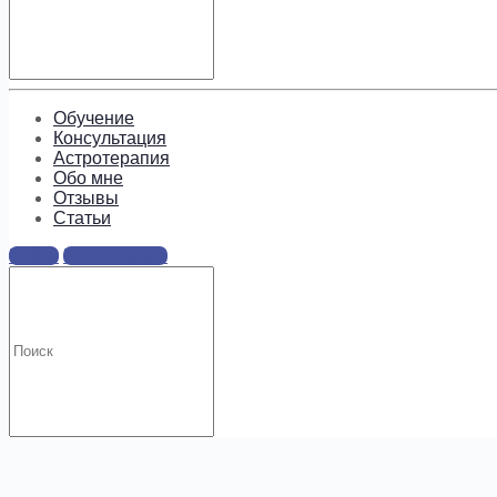
Подпишитесь, чтобы получать
информацию о предложениях и
новых курсах!
Обучение
Консультация
Астротерапия
Обо мне
Отзывы
Cтатьи
Войти
Регистрация
.
Искать: