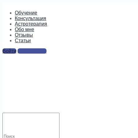
Обучение
Консультация
Астротерапия
Обо мне
Отзывы
Cтатьи
Войти
Регистрация
plantsscience
Ответы
Для отправки комментария вам необходимо
авторизоваться
.
Искать:
Будем на связи!