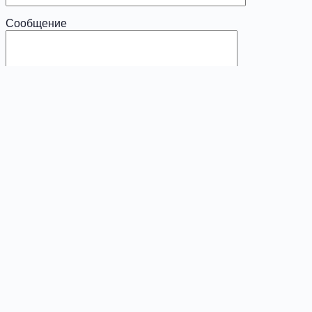
Сообщение
x
Диагностика
Ваше имя (обязательно)
Ваш e-mail (обязательно)