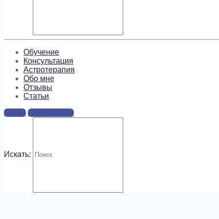
Подпишитесь, чтобы получать
информацию о предложениях и
новых курсах!
Обучение
Консультация
Астротерапия
Обо мне
Отзывы
Cтатьи
.
Войти
Регистрация
Искать: