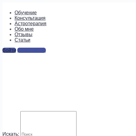
Обучение
Консультация
Астротерапия
Обо мне
Отзывы
Cтатьи
Войти
Регистрация
stanislav-grof2
Ответы
Для отправки комментария вам необходимо
авторизоваться
.
Будем на связи!
Искать: