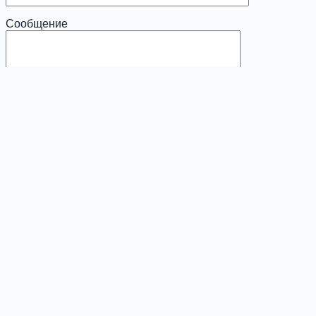
Сообщение
x
Диагностика
Ваше имя (обязательно)
Ваш e-mail (обязательно)