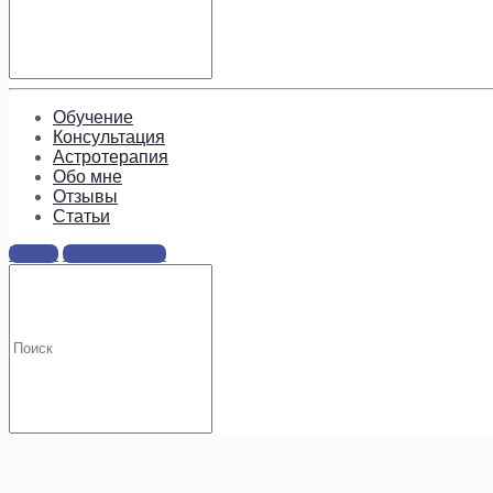
Подпишитесь, чтобы получать
информацию о предложениях и
новых курсах!
Обучение
Консультация
Астротерапия
Обо мне
Отзывы
Cтатьи
Войти
Регистрация
.
Искать: