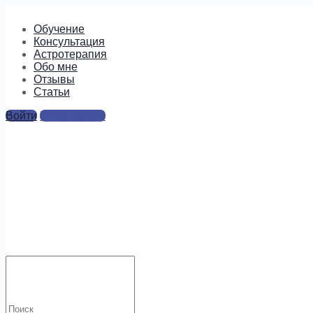
Обучение
Консультация
Астротерапия
Обо мне
Отзывы
Cтатьи
Войти
Регистрация
tesla2
Ответы
Для отправки комментария вам необходимо
авторизоваться
.
Искать:
Будем на связи!