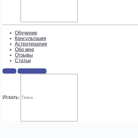
Подпишитесь, чтобы получать
информацию о предложениях и
новых курсах!
Обучение
Консультация
Астротерапия
Обо мне
Отзывы
Cтатьи
Войти
Регистрация
.
Искать: