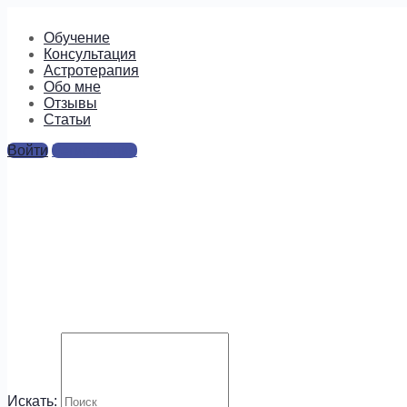
Обучение
Консультация
Астротерапия
Обо мне
Отзывы
Cтатьи
Войти
Регистрация
транзит Сатурна Стрелец
2017
Ответы
Для отправки комментария вам необходимо
авторизоваться
.
Искать:
Будем на связи!