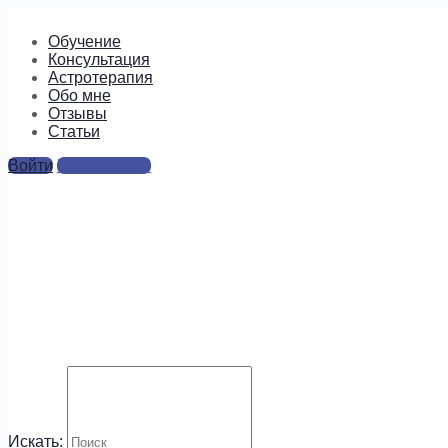
Обучение
Консультация
Астротерапия
Обо мне
Отзывы
Cтатьи
Войти
Регистрация
сарасвати
Ответы
Для отправки комментария вам необходимо
авторизоваться
.
Будем на связи!
Искать: