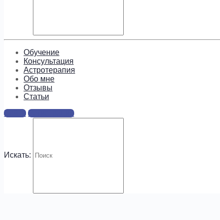
Подпишитесь, чтобы получать
информацию о предложениях и
новых курсах!
Обучение
Консультация
Астротерапия
Обо мне
Отзывы
Cтатьи
.
Войти
Регистрация
Искать: