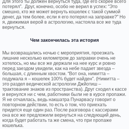
Для этого ты должен вернуться туда, где его скорее всего
потерял”. Друг, конечно, особо не верил в успех: “Это
смешно, кто же может вернуть кошелек с такой суммой
денег, да тем более, если я его потерял на заправке?” Но
я, движимая верой в астрологию, настояла все же туда
вернуться.
Чем закончилась эта история
Мы возвращались ночью с мероприятия, проезжать
лишние несколько километром до заправки очень не
хотелось, но мы все же держали на нее курс и ровно
перед заездом увидели, как на небе падает звезда –
большая, с длинным хвостом. “Вот она, нимитта –
подумала я – кошелек 100% будет найден”. (Нимитта –
это раздел ведической астрологии Джйотиш –
трактование знаков из пространства). Друг сходил к кассе
и вернулся ни с чем, работники были не в курсе пропажи.
Я не отчаялась, ведь накшатра Пунарвасу говорит о
повторном действии, то есть о том, что приехать
придется еще один раз. После разговора с кассирами
она все же предложили вернуться на следующий день,
когда будет работать та же смена, что при пропаже
кошелька.