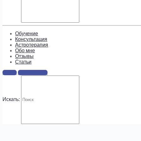
Подпишитесь, чтобы получать
информацию о предложениях и
новых курсах!
Обучение
Консультация
Астротерапия
Обо мне
Отзывы
Cтатьи
.
Войти
Регистрация
Искать: