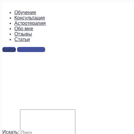
Обучение
Консультация
Астротерапия
Обо мне
Отзывы
Cтатьи
Войти
Регистрация
мать тереза астрология
Ответы
Для отправки комментария вам необходимо
авторизоваться
.
Будем на связи!
Искать: