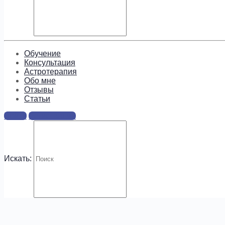
Подпишитесь, чтобы получать
информацию о предложениях и
новых курсах!
Обучение
Консультация
Астротерапия
Обо мне
Отзывы
Cтатьи
.
Войти
Регистрация
Искать: