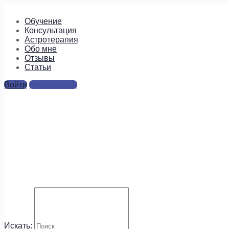
Обучение
Консультация
Астротерапия
Обо мне
Отзывы
Cтатьи
Войти
Регистрация
5
Ответы
Для отправки комментария вам необходимо
авторизоваться
.
Будем на связи!
Искать: