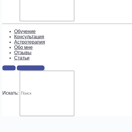
Подпишитесь, чтобы получать
информацию о предложениях и
новых курсах!
Обучение
Консультация
Астротерапия
Обо мне
Отзывы
Cтатьи
.
Войти
Регистрация
Искать: