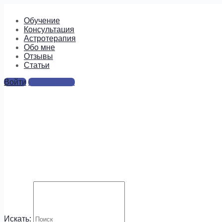
Обучение
Консультация
Астротерапия
Обо мне
Отзывы
Cтатьи
Войти
Регистрация
Mars
Ответы
Для отправки комментария вам необходимо
авторизоваться
.
Будем на связи!
Искать: