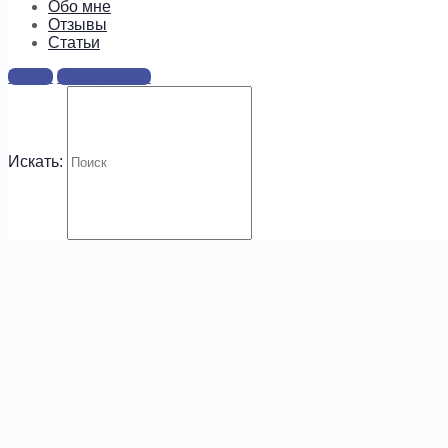
информацию о предложениях и
Обо мне
новых курсах!
Отзывы
Cтатьи
Войти
Регистрация
Искать:
.