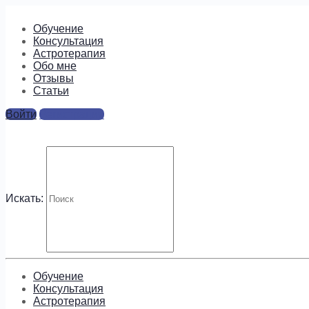
Обучение
Консультация
Астротерапия
Обо мне
Отзывы
Cтатьи
Войти
Регистрация
rahu_ketu
Ответы
Искать:
Для отправки комментария вам необходимо
авторизовать
Будем на связи!
Обучение
Консультация
Астротерапия
Подпишитесь, чтобы получать