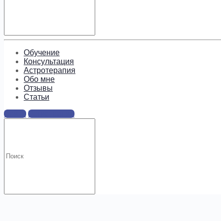
Подпишитесь, чтобы получать
информацию о предложениях и
новых курсах!
Обучение
Консультация
Астротерапия
Обо мне
Отзывы
Cтатьи
Войти
Регистрация
.
Искать: