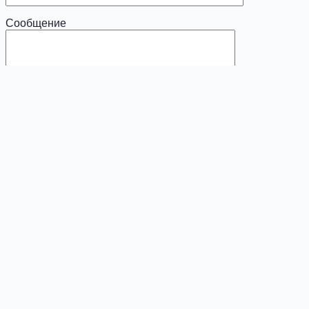
Сообщение
x
Диагностика
Ваше имя (обязательно)
Ваш e-mail (обязательно)