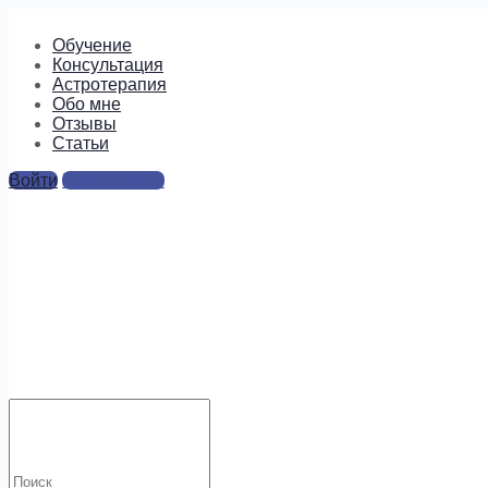
Обучение
Консультация
Астротерапия
Обо мне
Отзывы
Cтатьи
Войти
Регистрация
7
Ответы
Для отправки комментария вам необходимо
авторизоваться
.
Искать:
Будем на связи!