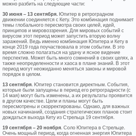
можно разбить на следующие части:
30 июня – 13 сентября.
Юпитер в ретроградном
движении соединяется с Кету. Это комбинация поднимает
темы глобального пересмотра своих целей, идей,
принципов и мировоззрения. Для мировых событий с
вирусом этот период может запустить вторую волну
заражений. Ведь именно комбинация Юпитера и Кету в
конце 2019 года поучаствовала в этом событии. В это
время сложно полагаться на удачу и ясное видение
перспектив. Может быть много сомнений в своих целях, а
также неопределенности и хаоса в плане знаний. В этот
период могут неожиданно меняться законы и мировой
порядок в целом.
13 сентября
. Юпитер становится директным. События,
которые были запущены в период его ретроградности (с
14 мая) могут быть изменены, а их результаты проявится
в другом качестве. Цели и планы могут быть
пересмотрены и скорректированы. Однако, для важных
новых начинаний, создания стратегических планов стоит
дождаться выхода Кету из Стрельца 19 сентября.
19 сентября – 20 ноября
. Соло Юпитера в Стрельце.
Очень мощный период, когда огненная энергия Юпитера