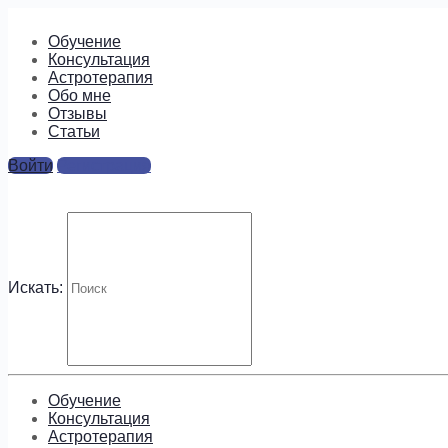
Обучение
Консультация
Астротерапия
Обо мне
Отзывы
Cтатьи
Войти
Регистрация
9cd6e6f282bb8aeb42cb8cdd
Ответы
Искать:
Для отправки комментария вам необходимо
авторизовать
Будем на связи!
Обучение
Консультация
Астротерапия
Подпишитесь, чтобы получать