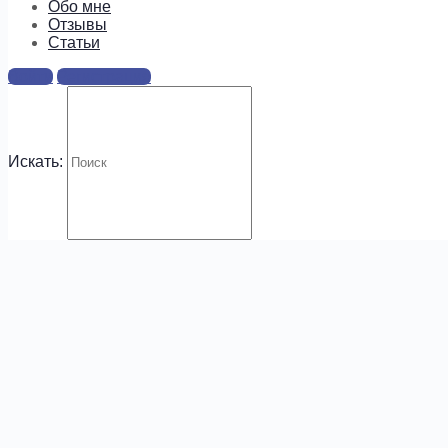
информацию о предложениях и
Обо мне
новых курсах!
Отзывы
Cтатьи
Войти
Регистрация
Искать:
.