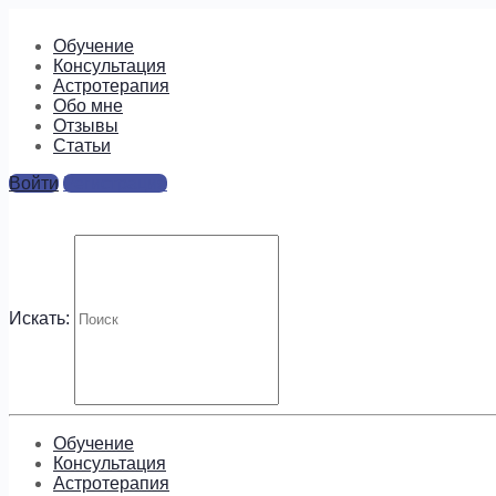
Обучение
Консультация
Астротерапия
Обо мне
Отзывы
Cтатьи
Войти
Регистрация
image-5
Ответы
Искать:
Для отправки комментария вам необходимо
авторизовать
Будем на связи!
Обучение
Консультация
Астротерапия
Подпишитесь, чтобы получать