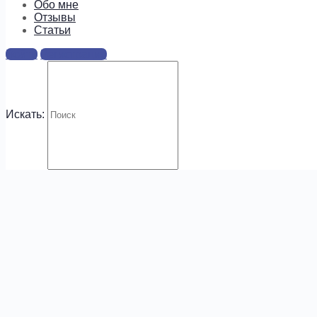
информацию о предложениях и
Обо мне
новых курсах!
Отзывы
Cтатьи
Войти
Регистрация
Искать:
.