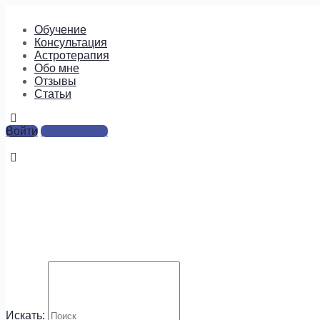
Обучение
Консультация
Астротерапия
Обо мне
Отзывы
Cтатьи
Войти
Регистрация
image-14
Ответы
Для отправки комментария вам необходимо
авторизоваться
.
Будем на связи!
Искать: