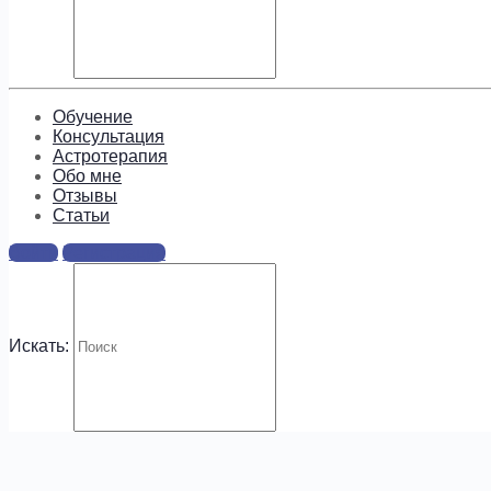
Подпишитесь, чтобы получать
информацию о предложениях и
новых курсах!
Обучение
Консультация
Астротерапия
Обо мне
Отзывы
Cтатьи
.
Войти
Регистрация
Искать: