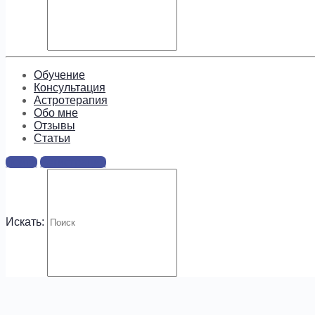
Подпишитесь, чтобы получать
информацию о предложениях и
новых курсах!
Обучение
Консультация
Астротерапия
Обо мне
Отзывы
Cтатьи
.
Войти
Регистрация
Искать: