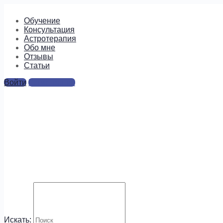
Обучение
Консультация
Астротерапия
Обо мне
Отзывы
Cтатьи
Войти
Регистрация
image-24
Ответы
Для отправки комментария вам необходимо
авторизоваться
.
Будем на связи!
Искать: