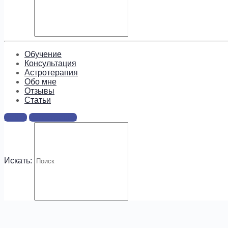
Подпишитесь, чтобы получать
информацию о предложениях и
новых курсах!
Обучение
Консультация
Астротерапия
Обо мне
Отзывы
Cтатьи
.
Войти
Регистрация
Искать: