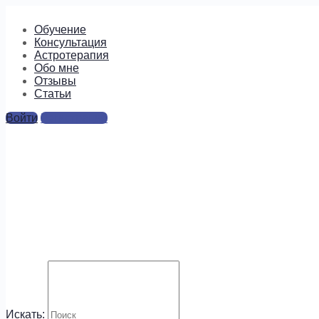
Обучение
Консультация
Астротерапия
Обо мне
Отзывы
Cтатьи
Войти
Регистрация
123
Ответы
Для отправки комментария вам необходимо
авторизоваться
.
Будем на связи!
Искать: