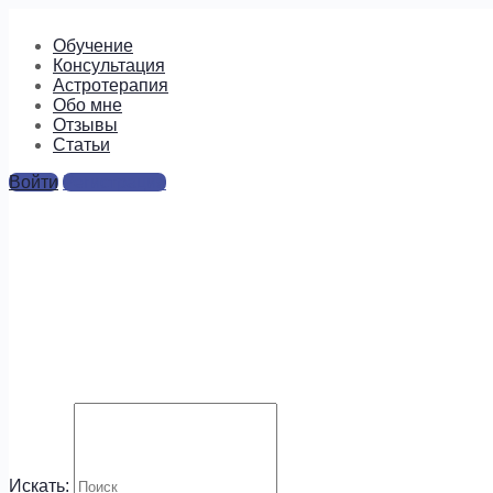
Обучение
Консультация
Астротерапия
Обо мне
Отзывы
Cтатьи
Войти
Регистрация
12утара-палгуни
Ответы
Для отправки комментария вам необходимо
авторизоваться
.
Будем на связи!
Искать: