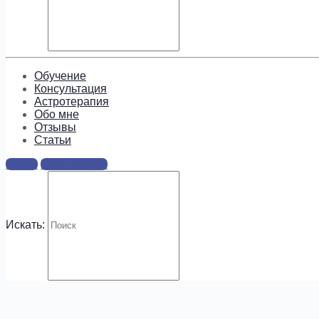
Подпишитесь, чтобы получать
информацию о предложениях и
новых курсах!
Обучение
Консультация
Астротерапия
Обо мне
Отзывы
Cтатьи
.
Войти
Регистрация
Искать: