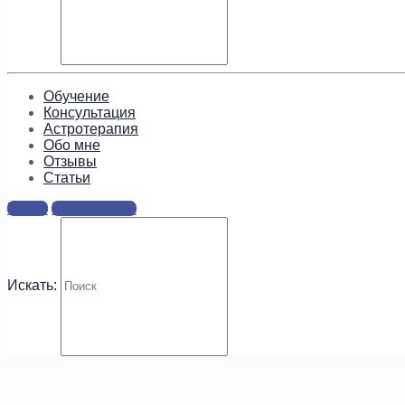
Подпишитесь, чтобы получать
информацию о предложениях и
новых курсах!
Обучение
Консультация
Астротерапия
Обо мне
Отзывы
Cтатьи
.
Войти
Регистрация
Искать: