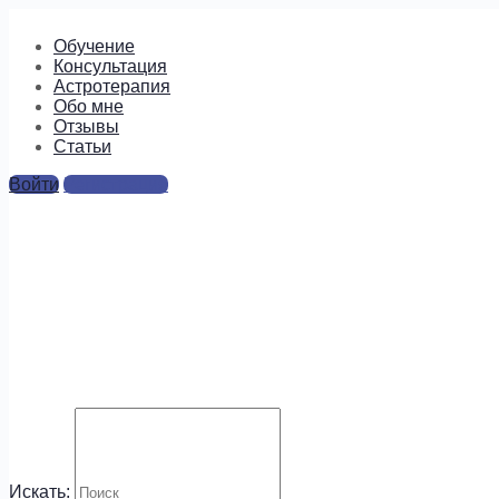
Обучение
Консультация
Астротерапия
Обо мне
Отзывы
Cтатьи
Войти
Регистрация
ст5
Ответы
Для отправки комментария вам необходимо
авторизоваться
.
Будем на связи!
Искать: