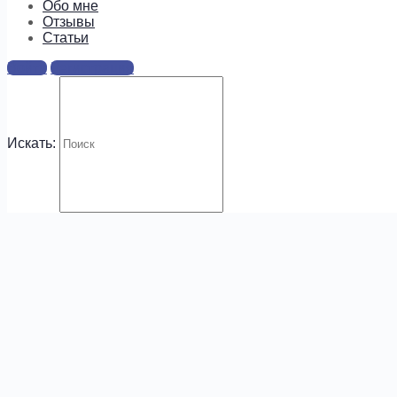
информацию о предложениях и
Обо мне
новых курсах!
Отзывы
Cтатьи
Войти
Регистрация
Искать:
.