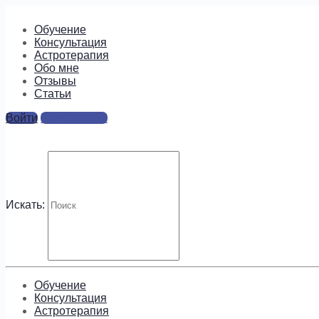
Обучение
Консультация
Астротерапия
Обо мне
Отзывы
Cтатьи
Войти
Регистрация
flat lay
Ответы
Искать:
Для отправки комментария вам необходимо
авторизовать
Будем на связи!
Обучение
Консультация
Астротерапия
Подпишитесь, чтобы получать