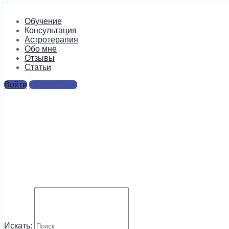
Обучение
Консультация
Астротерапия
Обо мне
Отзывы
Cтатьи
Войти
Регистрация
4
Ответы
Для отправки комментария вам необходимо
авторизоваться
.
Будем на связи!
Искать: