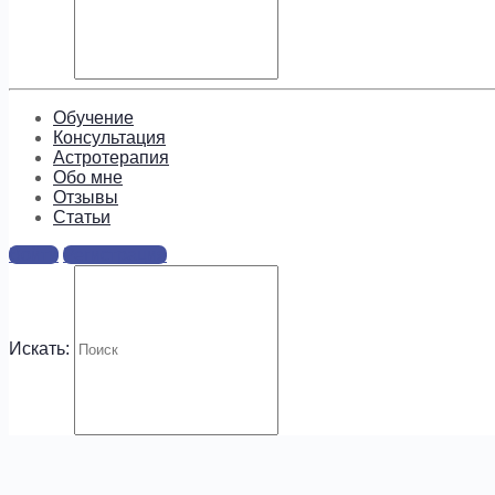
Подпишитесь, чтобы получать
информацию о предложениях и
новых курсах!
Обучение
Консультация
Астротерапия
Обо мне
Отзывы
Cтатьи
.
Войти
Регистрация
Искать: