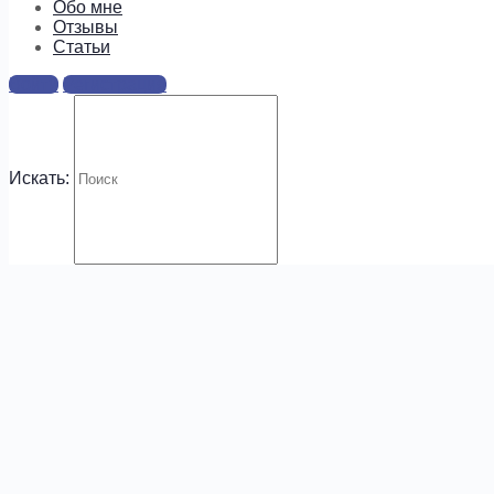
информацию о предложениях и
Обо мне
новых курсах!
Отзывы
Cтатьи
Войти
Регистрация
Искать:
.