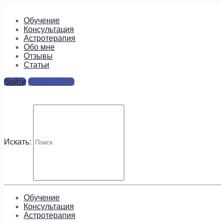
Обучение
Консультация
Астротерапия
Обо мне
Отзывы
Cтатьи
Войти
Регистрация
5
Ответы
Искать:
Для отправки комментария вам необходимо
авторизовать
Будем на связи!
Обучение
Консультация
Астротерапия
Подпишитесь, чтобы получать