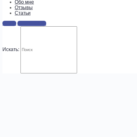
информацию о предложениях и
Обо мне
новых курсах!
Отзывы
Cтатьи
Войти
Регистрация
Искать:
.