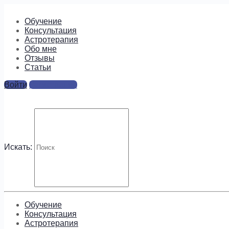
Обучение
Консультация
Астротерапия
Обо мне
Отзывы
Cтатьи
Войти
Регистрация
14
Ответы
Искать:
Для отправки комментария вам необходимо
авторизовать
Будем на связи!
Обучение
Консультация
Астротерапия
Подпишитесь, чтобы получать