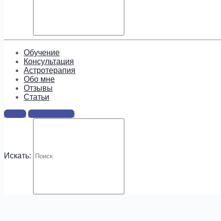
Подпишитесь, чтобы получать
информацию о предложениях и
новых курсах!
Обучение
Консультация
Астротерапия
Обо мне
Отзывы
Cтатьи
.
Войти
Регистрация
Искать: