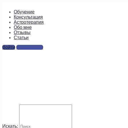
Обучение
Консультация
Астротерапия
Обо мне
Отзывы
Cтатьи
Войти
Регистрация
4
Ответы
Для отправки комментария вам необходимо
авторизоваться
.
Будем на связи!
Искать: