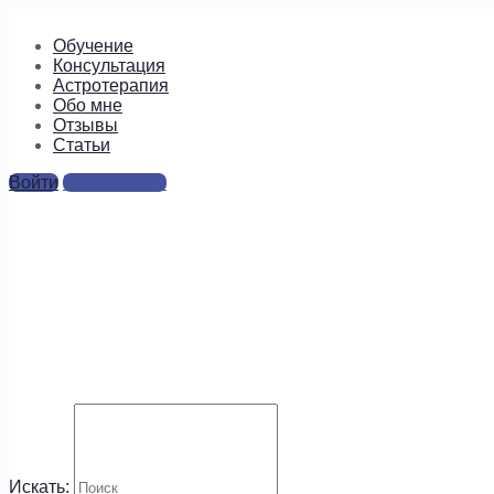
Обучение
Консультация
Астротерапия
Обо мне
Отзывы
Cтатьи
Войти
Регистрация
чб-1-300×300
Ответы
Для отправки комментария вам необходимо
авторизоваться
.
Будем на связи!
Искать: