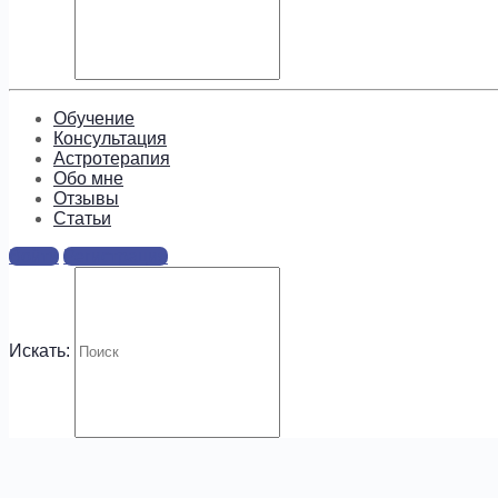
Подпишитесь, чтобы получать
информацию о предложениях и
новых курсах!
Обучение
Консультация
Астротерапия
Обо мне
Отзывы
Cтатьи
.
Войти
Регистрация
Искать: