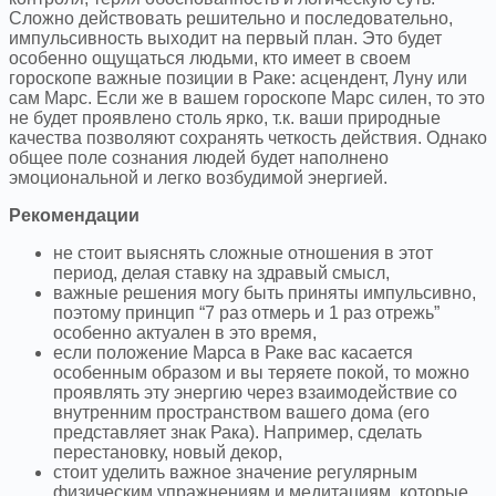
Сложно действовать решительно и последовательно,
импульсивность выходит на первый план. Это будет
особенно ощущаться людьми, кто имеет в своем
гороскопе важные позиции в Раке: асцендент, Луну или
сам Марс. Если же в вашем гороскопе Марс силен, то это
не будет проявлено столь ярко, т.к. ваши природные
качества позволяют сохранять четкость действия. Однако
общее поле сознания людей будет наполнено
эмоциональной и легко возбудимой энергией.
Рекомендации
не стоит выяснять сложные отношения в этот
период, делая ставку на здравый смысл,
важные решения могу быть приняты импульсивно,
поэтому принцип “7 раз отмерь и 1 раз отрежь”
особенно актуален в это время,
если положение Марса в Раке вас касается
особенным образом и вы теряете покой, то можно
проявлять эту энергию через взаимодействие со
внутренним пространством вашего дома (его
представляет знак Рака). Например, сделать
перестановку, новый декор,
стоит уделить важное значение регулярным
физическим упражнениям и медитациям, которые