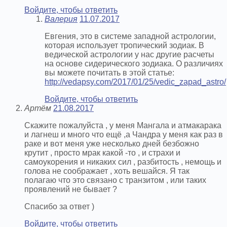
Войдите, чтобы ответить
Валерия
11.07.2017
Евгения, это в системе западной астрологии,
которая использует тропический зодиак. В
ведической астрологии у нас другие расчеты
на основе сидерического зодиака. О различиях
вы можете почитать в этой статье:
http://vedapsy.com/2017/01/25/vedic_zapad_astro/
Войдите, чтобы ответить
Артём
21.08.2017
Скажите пожалуйста , у меня Мангала и атмакарака
и лагнеш и много что ещё ,а Чандра у меня как раз в
раке и вот меня уже несколько дней безбожно
крутит , просто мрак какой -то , и страхи и
самоукорения и никаких сил , разбитость , немощь и
голова не соображает , хоть вешайся. Я так
полагаю что это связано с транзитом , или таких
проявлений не бывает ?
Спасибо за ответ )
Войдите, чтобы ответить