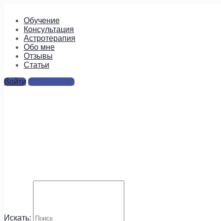
Обучение
Консультация
Астротерапия
Обо мне
Отзывы
Cтатьи
Войти
Регистрация
Марс в Раке: 11 июля – 26
августа
Валерия
10.07.2017
5
комментариев
Искать: